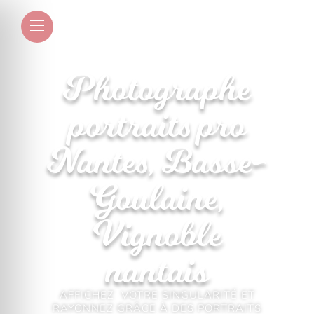
Photographe
portraits pro
Nantes, Basse-
Goulaine,
Vignoble
nantais
AFFICHEZ VOTRE SINGULARITÉ ET
RAYONNEZ
GRÂCE À DES PORTRAITS