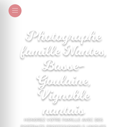
Photographe
famille Nantes,
Basse-
Goulaine,
Vignoble
nantais
HONOREZ VOTRE FAMILLE AVEC DES
PORTRAITS PROFESSIONNELS UNIQUES